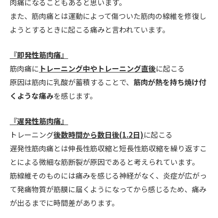
肉痛になることもあると思います。
また、筋肉痛とは運動によって傷ついた筋肉の線維を修復し
ようとするときに起こる痛みと言われています。
『即発性筋肉痛』
筋肉痛に
トレーニング中やトレーニング直後
に起こる
原因は筋肉に乳酸が蓄積することで、
筋肉が熱を持ち焼け付
くような痛み
を感じます。
『遅発性筋肉痛』
トレーニング
後数時間から数日後(1.2日)
に起こる
遅発性筋肉痛とは伸長性筋収縮と短長性筋収縮を繰り返すこ
とによる微細な筋断裂が原因であると考えられています。
筋線維そのものには痛みを感じる神経がなく、炎症が広がっ
て発痛物質が筋膜に届くようになってから感じるため、痛み
が出るまでに時間差があります。