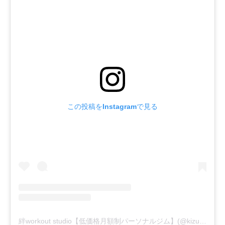
この投稿をInstagramで見る
絆workout studio【低価格月額制パーソナルジム】(@kizuna_workout_studio)がシェアした投稿