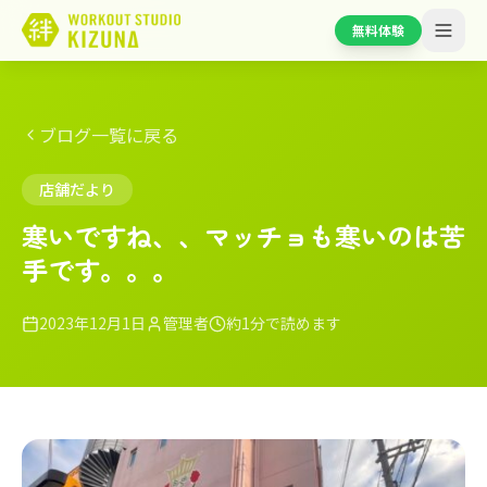
無料体験
ブログ一覧に戻る
店舗だより
寒いですね、、マッチョも寒いのは苦
手です。。。
2023年12月1日
管理者
約1分で読めます