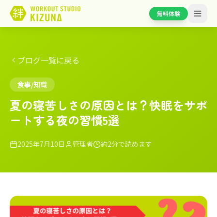
無料体験
ブログ一覧に戻る
食事/知識
夏の寝苦しさの原因とは？快眠をサポ
ートする夜の習慣5選
2025年7月10日
管理者
約2分で読めます