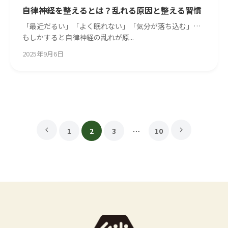
自律神経を整えるとは？乱れる原因と整える習慣
「最近だるい」「よく眠れない」「気分が落ち込む」…
もしかすると自律神経の乱れが原...
2025年9月6日
1
2
3
…
10
投
稿
の
ペ
ー
ジ
送
り