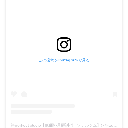
この投稿をInstagramで見る
絆workout studio【低価格月額制パーソナルジム】(@kizuna_workout_studio)がシェアした投稿